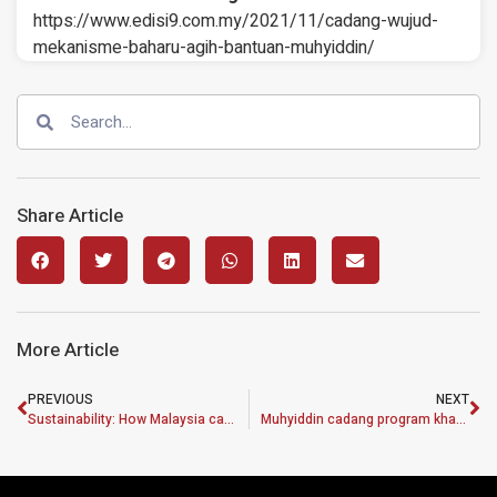
https://www.edisi9.com.my/2021/11/cadang-wujud-
mekanisme-baharu-agih-bantuan-muhyiddin/
Share Article
More Article
PREVIOUS
NEXT
Sustainability: How Malaysia can identify gaps and solutions
Muhyiddin cadang program khas bantu pelajar keciciran