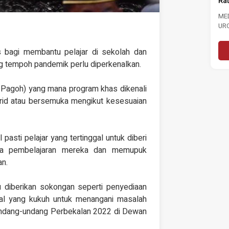
Rate To 3.0 Per Cent
202
NJAUAN
In 
RESTASI
MEDIA STATEMENT MASA CALLS FOR
R NEGARA DAN
URGENT ACTION TO STRENGTHEN
..
LABOUR MARKET FOLLOWING RISE...
re
Read More
bagi membantu pelajar di sekolah dan
ang tempoh pandemik perlu diperkenalkan.
-Pagoh) yang mana program khas dikenali
brid atau bersemuka mengikut kesesuaian
pasti pelajar yang tertinggal untuk diberi
ula pembelajaran mereka dan memupuk
an.
u diberikan sokongan seperti penyediaan
ral yang kukuh untuk menangani masalah
 Undang-undang Perbekalan 2022 di Dewan