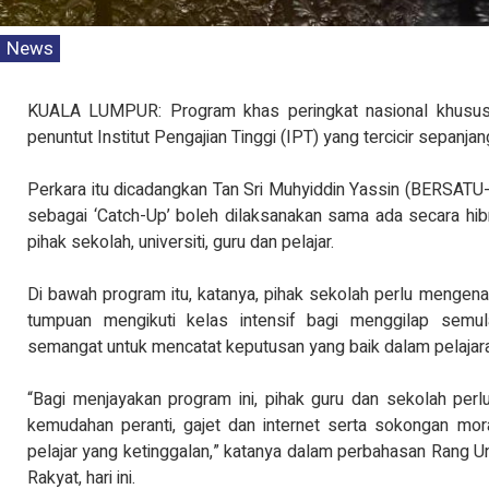
MEDIA STATEMENT TI
TINJAUAN PERSEPSI P
News
PENTADBIRAN, DASA
KEPIMPINAN POLITIK 6.
Read Mo
KUALA LUMPUR: Program khas peringkat nasional khusus 
penuntut Institut Pengajian Tinggi (IPT) yang tercicir sepanj
Perkara itu dicadangkan Tan Sri Muhyiddin Yassin (BERSATU
sebagai ‘Catch-Up’ boleh dilaksanakan sama ada secara hi
pihak sekolah, universiti, guru dan pelajar.
Di bawah program itu, katanya, pihak sekolah perlu mengenal 
tumpuan mengikuti kelas intensif bagi menggilap sem
semangat untuk mencatat keputusan yang baik dalam pelajar
“Bagi menjayakan program ini, pihak guru dan sekolah perl
kemudahan peranti, gajet dan internet serta sokongan mo
pelajar yang ketinggalan,” katanya dalam perbahasan Rang
Rakyat, hari ini.