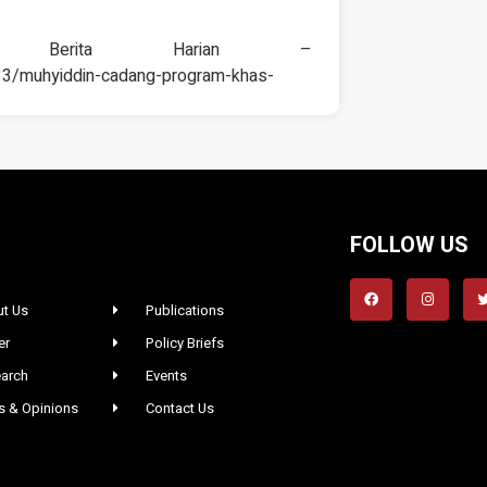
erita Harian –
33/muhyiddin-cadang-program-khas-
FOLLOW US
t Us
Publications
er
Policy Briefs
arch
Events
 & Opinions
Contact Us