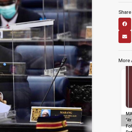
Share 
More A
Media Release
Media Release
injauan
MASA Calls For Urgent Action To
Me
Pentadbiran,
Strengthen Labour Market
Da
epimpinan
Following Rise In Unemployment
ME