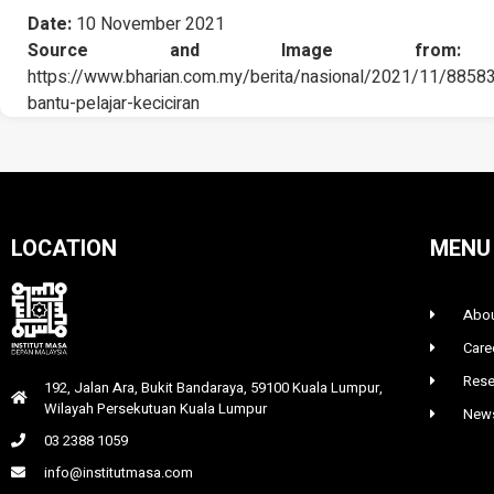
Date:
10 November 2021
Source and Image from:
B
https://www.bharian.com.my/berita/nasional/2021/11/8858
bantu-pelajar-keciciran
LOCATION
MENU
Abou
Care
Rese
192, Jalan Ara, Bukit Bandaraya, 59100 Kuala Lumpur,
Wilayah Persekutuan Kuala Lumpur
News
03 2388 1059
info@institutmasa.com