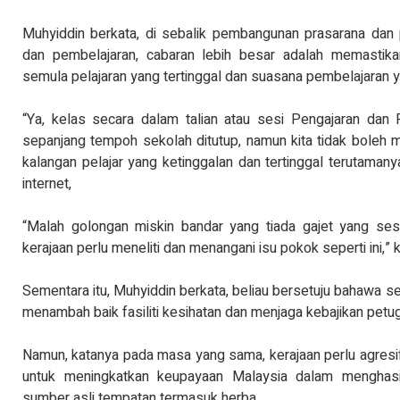
Muhyiddin berkata, di sebalik pembangunan prasarana dan 
dan pembelajaran, cabaran lebih besar adalah memastika
semula pelajaran yang tertinggal dan suasana pembelajaran
“Ya, kelas secara dalam talian atau sesi Pengajaran dan
sepanjang tempoh sekolah ditutup, namun kita tidak boleh
kalangan pelajar yang ketinggalan dan tertinggal terutama
internet,
“Malah golongan miskin bandar yang tiada gajet yang sesua
kerajaan perlu meneliti dan menangani isu pokok seperti ini,” 
Sementara itu, Muhyiddin berkata, beliau bersetuju bahawa s
menambah baik fasiliti kesihatan dan menjaga kebajikan petu
Namun, katanya pada masa yang sama, kerajaan perlu agresif
untuk meningkatkan keupayaan Malaysia dalam menghasi
sumber asli tempatan termasuk herba.