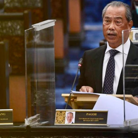
Kenyataan Media T
Persepsi Prestasi 
Dasar Negara & K