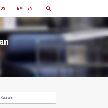
 US
BM
EN
ran