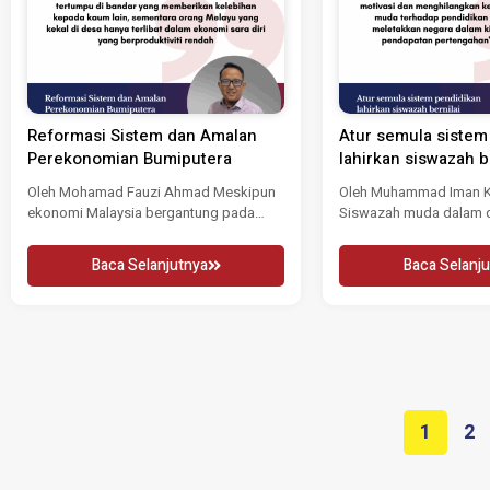
Reformasi Sistem dan Amalan
Atur semula sistem
Perekonomian Bumiputera
lahirkan siswazah b
Oleh Mohamad Fauzi Ahmad Meskipun
Oleh Muhammad Iman Kh
ekonomi Malaysia bergantung pada
Siswazah muda dalam 
permintaan domestik, sumbangan
kebelakangan ini, terpe
bumiputera...
Baca Selanjutnya
Baca Selanju
1
2