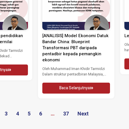
 pendidikan
[ANALISIS] Model Ekonomi Datuk
Le
ernilai
Bandar China: Blueprint
Ol
Transformasi PBT daripada
ha
idir Tarmidzi
pentadbir kepada pemangkin
dekad
ekonomi
rangkap dalam...
Oleh Muhammad Iman Khidir Tarmidzi
tnya
Dalam struktur pentadbiran Malaysia,
pihak berkuasa tempatan (PBT)...
Baca Selanjutnya
3
4
5
6
…
37
Next