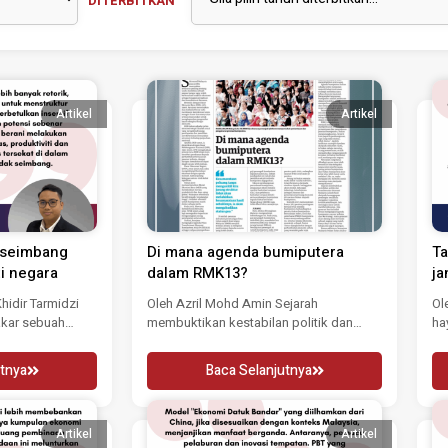
DITERBITKAN
Artikel
Artikel
 seimbang
Di mana agenda bumiputera
Ta
i negara
dalam RMK13?
ja
idir Tarmidzi
Oleh Azril Mohd Amin Sejarah
Ol
kar sebuah
membuktikan kestabilan politik dan
ha
erhana melalui...
kemakmuran ekonomi Malaysia adalah...
pu
tnya
Baca Selanjutnya
Artikel
Artikel