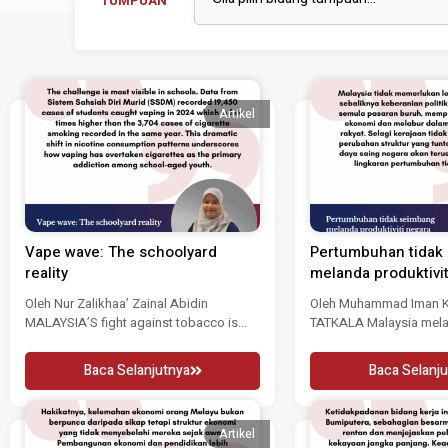
TUMPUAN
Artikel
Vape wave: The schoolyard
Pertumbuhan tidak
reality
melanda produktivit
Oleh Nur Zalikhaa’ Zainal Abidin
Oleh Muhammad Iman Kh
MALAYSIA’S fight against tobacco is
TATKALA Malaysia mela
entering a troubling...
perancangan jangka sed
Baca Selanjutnya
Baca Selanju
Artikel