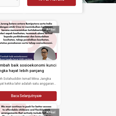
Artikel
mbah baik sosioekonomi kunci
ngka hayat lebih panjang
eh Solahuddiin Ismail Mina Jangka
yat ketika lahir adalah satu anggaran
rata umur...
Baca Selanjutnya
Artikel