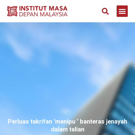
Perluas takrifan ‘menipu ’ banteras jenayah
dalam talian