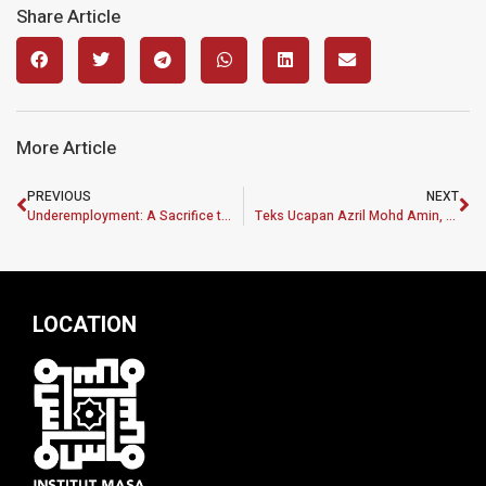
Share Article
More Article
PREVIOUS
NEXT
Underemployment: A Sacrifice to Survive?
Teks Ucapan Azril Mohd Amin, Ketua Pegawai Eksekutif MASA Sempena Majlis Penganugerahan Geran Penyelidikan MPDP 2.0
LOCATION