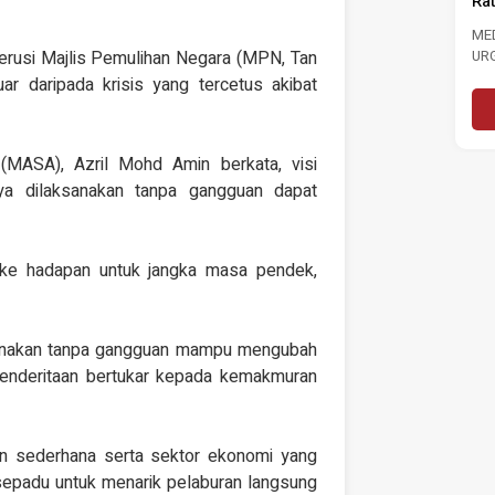
Ra
MEDIA STATEMENT TINJAUAN
TINJAUAN PERSEPSI PRESTASI
ME
PENTADBIRAN, DASAR NEGARA DAN
UR
rusi Majlis Pemulihan Negara (MPN, Tan
KEPIMPINAN POLITIK 6...
LAB
r daripada krisis yang tercetus akibat
Read More
(MASA), Azril Mohd Amin berkata, visi
nya dilaksanakan tanpa gangguan dapat
h ke hadapan untuk jangka masa pendek,
laksanakan tanpa gangguan mampu mengubah
penderitaan bertukar kepada kemakmuran
an sederhana serta sektor ekonomi yang
rsepadu untuk menarik pelaburan langsung