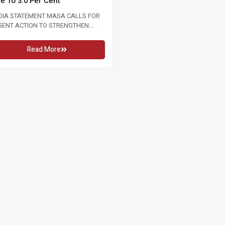
te To 3.0 Per Cent
2026 16 MAY 2026 KUALA LUMPU
In conjunction...
DIA STATEMENT MASA CALLS FOR
GENT ACTION TO STRENGTHEN
Read More
OUR MARKET FOLLOWING RISE...
Read More