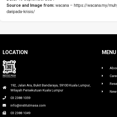
Source and Image from:
wacana – https://wacana.my/muh
daripada-krisis/
LOCATION
MENU
Abou
Care
Rese
192, Jalan Ara, Bukit Bandaraya, 59100 Kuala Lumpur,
Wilayah Persekutuan Kuala Lumpur
News
03 2388 1059
info@institutmasa.com
03 2388 1049