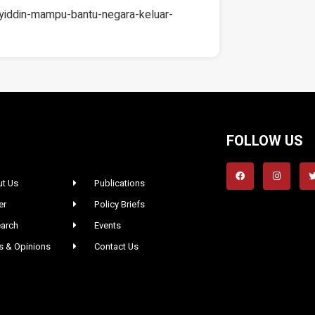
yiddin-mampu-bantu-negara-keluar-
FOLLOW US
t Us
Publications
er
Policy Briefs
arch
Events
 & Opinions
Contact Us