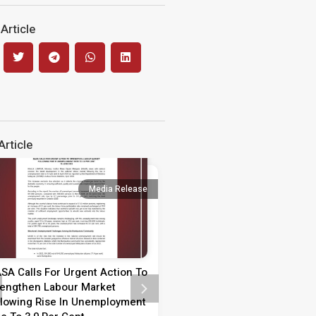
Article
rticle
Media Release
Media 
SA Calls For Urgent Action To
Media Statement on Teach
rengthen Labour Market
Day 2026
llowing Rise In Unemployment
MEDIA STATEMENT TEACHER’S 