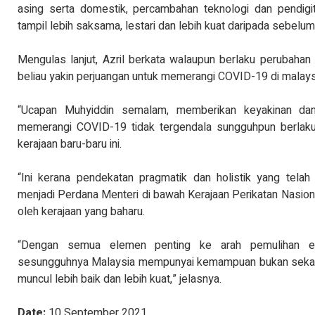
asing serta domestik, percambahan teknologi dan pendig
tampil lebih saksama, lestari dan lebih kuat daripada sebelu
Mengulas lanjut, Azril berkata walaupun berlaku perubahan
beliau yakin perjuangan untuk memerangi COVID-19 di malaysia
“Ucapan Muhyiddin semalam, memberikan keyakinan dan
memerangi COVID-19 tidak tergendala sungguhpun berlak
kerajaan baru-baru ini.
“Ini kerana pendekatan pragmatik dan holistik yang telah 
menjadi Perdana Menteri di bawah Kerajaan Perikatan Nasiona
oleh kerajaan yang baharu.
“Dengan semua elemen penting ke arah pemulihan eko
sesungguhnya Malaysia mempunyai kemampuan bukan sekadar 
muncul lebih baik dan lebih kuat,” jelasnya.
Date:
10 September 2021