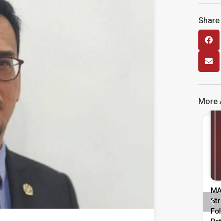
Share 
More A
Media Release
Kenyataan Media Tinjauan
MA
Persepsi Prestasi Pentadbiran,
St
Dasar Negara & Kepimpinan
Fo