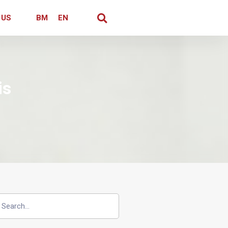
 US
BM
EN
is