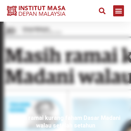
Masih ramai kurang faham Dasar Madani
walau setelah setahun