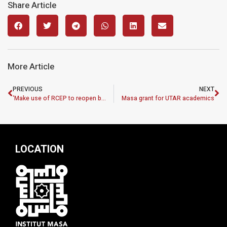
Share Article
More Article
PREVIOUS
NEXT
‘Make use of RCEP to reopen borders’
Masa grant for UTAR academics
LOCATION