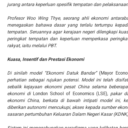
jurang antara keperluan spesifik tempatan dan pelaksanaan
Profesor Woo Wing Thye, seorang ahli ekonomi antarab
menegaskan bahawa dasar yang terlalu tertumpu kepada 
tempatan. Seruannya agar kerajaan negeri dilengkapi ku
peringkat tempatan dan keperluan memperkasa peringkat
rakyat, iaitu melalui PBT.
Kuasa, Insentif dan Prestasi Ekonomi
Di sinilah model “Ekonomi Datuk Bandar”
(Mayor Econ
perhatian sebagai rujukan potensi. Model ini telah disif
sebalik kejayaan ekonomi pesat China selama beberapa 
ekonomi di
London School of Economics (LSE)
, pakar 
ekonomi China, berkata di bawah intipati model ini, k
diberikan autonomi mencukupi, akses kepada sumber ekono
sasaran pertumbuhan Keluaran Dalam Negeri Kasar (KDNK) y
Sistem ini menggabungkan paradigma yang kelihatan bercang