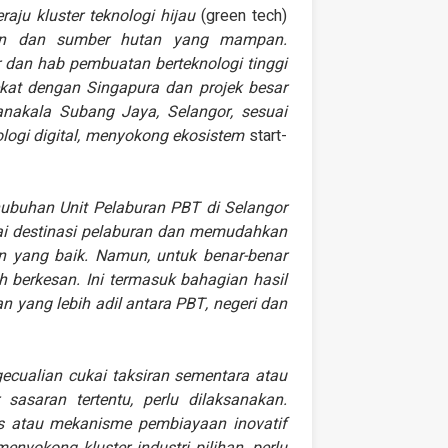
aju kluster teknologi hijau
(green tech)
ngan dan sumber hutan yang mampan.
r dan hab pembuatan berteknologi tinggi
kat dengan Singapura dan projek besar
nakala Subang Jaya, Selangor, sesuai
nologi digital, menyokong ekosistem
start-
nubuhan Unit Pelaburan PBT di Selangor
i destinasi pelaburan dan memudahkan
an yang baik. Namun, untuk benar-benar
 berkesan. Ini termasuk bahagian hasil
n yang lebih adil antara PBT, negeri dan
gecualian cukai taksiran sementara atau
sasaran tertentu, perlu dilaksanakan.
as atau mekanisme pembiayaan inovatif
nyokong kluster industri pilihan, perlu