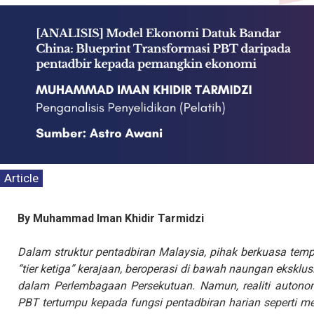
MEDIA STATEMENT
TINJAUAN PERSEPS
PENTADBIRAN, DA
KEPIMPINAN POLITIK
Read 
Article
By Muhammad Iman Khidir Tarmidzi
Dalam struktur pentadbiran Malaysia, pihak berkuasa tem
“tier ketiga” kerajaan, beroperasi di bawah naungan eksklus
dalam Perlembagaan Persekutuan. Namun, realiti autono
PBT tertumpu kepada fungsi pentadbiran harian seperti men