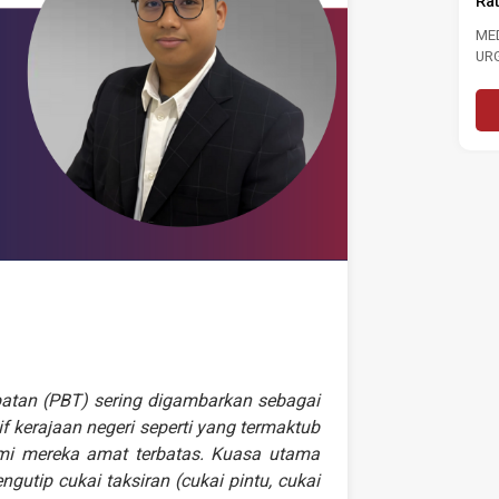
Rate To 3.0 Per Cent
 TINJAUAN
I PRESTASI
MEDIA STATEMENT MASA CALLS FOR
SAR NEGARA DAN
URGENT ACTION TO STRENGTHEN
 6...
LABOUR MARKET FOLLOWING RISE...
More
Read More
patan (PBT) sering digambarkan sebagai
if kerajaan negeri seperti yang termaktub
mi mereka amat terbatas. Kuasa utama
gutip cukai taksiran (cukai pintu, cukai