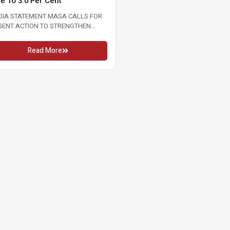
2026 16 MAY 2026 KUALA LUMPUR, Sat:
WITH INTERNATIONAL WOME
In conjunction...
2026 8 MARCH 2026 Women..
Read More
Read More