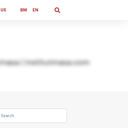
 US
BM
EN
int
kin