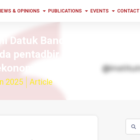
NEWS & OPINIONS
PUBLICATIONS
EVENTS
CONTACT
i Datuk Bandar China: Bluepr
ada pentadbir kepada pemang
ekonomi
n 2025
Article