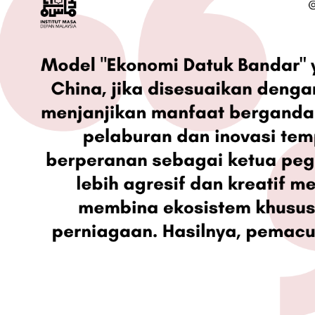
Kenyataan Media
Persepsi Prestas
Dasar Negara &