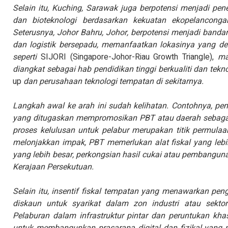
Selain itu, Kuching, Sarawak juga berpotensi menjadi pener
dan bioteknologi berdasarkan kekuatan ekopelanco
Seterusnya, Johor Bahru, Johor, berpotensi menjadi banda
dan logistik bersepadu, memanfaatkan lokasinya yang de
seperti
SIJORI (Singapore-Johor-Riau Growth Triangle),
ma
diangkat sebagai hab pendidikan tinggi berkualiti dan tek
up
dan perusahaan teknologi tempatan di sekitarnya.
Langkah awal ke arah ini sudah kelihatan. Contohnya, pe
yang ditugaskan mempromosikan PBT atau daerah sebaga
proses kelulusan untuk pelabur merupakan titik permula
melonjakkan impak, PBT memerlukan alat fiskal yang lebih
yang lebih besar, perkongsian hasil cukai atau pembanguna
Kerajaan Persekutuan.
Selain itu, insentif fiskal tempatan yang menawarkan pen
diskaun untuk syarikat dalam zon industri atau sektor 
Pelaburan dalam infrastruktur pintar dan peruntukan kh
untuk membangunkan prasarana digital dan fizikal yang me