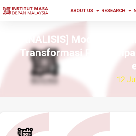
ABOUT US
RESEARCH
[ANALISIS] Model Ekonom
Transformasi PBT darip
12 Ju