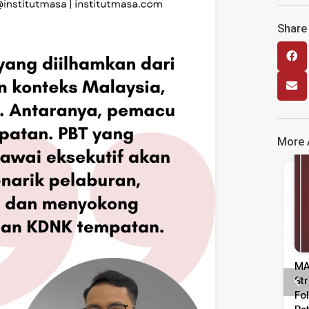
Share 
More A
Media Release
Media Release
 Tinjauan
MASA Calls For Urgent Action To
i Pentadbiran,
Strengthen Labour Market
 Kepimpinan
Following Rise In Unemployment