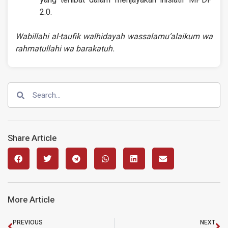
yang terlibat dalam menjayakan inisiatif MPDP
2.0.
Wabillahi al-taufik walhidayah wassalamu’alaikum wa
rahmatullahi wa barakatuh.
Share Article
More Article
PREVIOUS
NEXT