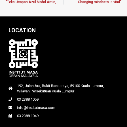
Teks Ucapan Azril Mohd Amin, Ketua Pegawai Eksekutif MASA Sempena Majlis Penganugerahan Geran Penyelidikan MPDP 2.0
Changing mindsets is vital
LOCATION
192, Jalan Ara, Bukit Bandaraya, 59100 Kuala Lumpur,
Wilayah Persekutuan Kuala Lumpur
03 2388 1059
info@institutmasa.com
03 2388 1049