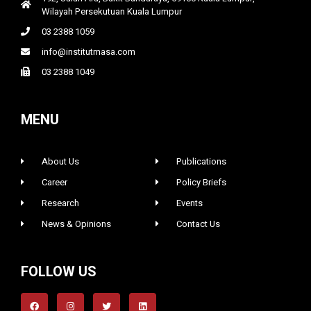
Wilayah Persekutuan Kuala Lumpur
03 2388 1059
info@institutmasa.com
03 2388 1049
MENU
About Us
Publications
Career
Policy Briefs
Research
Events
News & Opinions
Contact Us
FOLLOW US