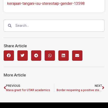
kerajaan-tangani-isu-stereotaip-gender-13598
Share Article
More Article
PREVIOUS
NEXT
Masa grant for UTAR academics
Border reopening a positive step in Malaysia’s recovery process