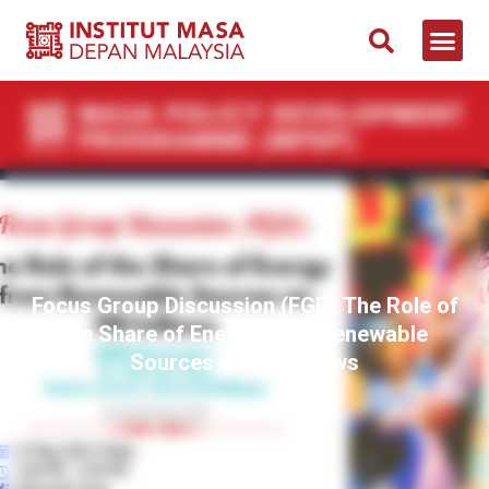
Focus Group Discussion (FGD) The Role of
the Share of Energy from Renewable
Sources on FDI Inflows