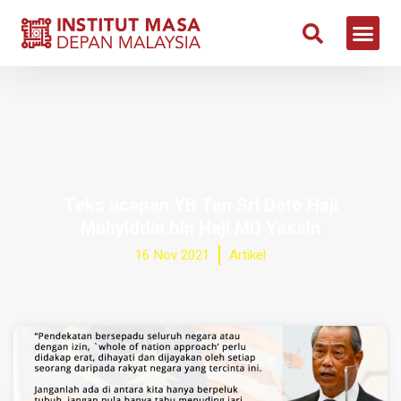
Teks ucapan YB Tan Sri Dato Haji
Muhyiddin bin Haji MD Yassin
16 Nov 2021
Artikel