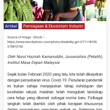
Artikel
Perniagaan & Ekosistem Industri
Source of Image : iStock –
https://www.istockphoto.com/photo/disability-gm1271118105-
373813750
Oleh Nurul Hazirah Kamaruddin, Juruanalisis (Pelatih),
Institut Masa Depan Malaysia
Sejak bulan Februari 2020 yang lalu, kita telah dikejutkan
dengan penyebaran virus Covid-19. Penularan pandemik
ini bukan sahaja menjejaskan tahap kehidupan dan
kesihatan rakyat, malahan telah mengubah landskap
cara hidup yang dikenali sebagai norma baru. Pelbagai
langkah telah diambil oleh pihak kerajaan khususnya
dalam mengekang penularan wabak ini. Sehingga kini,