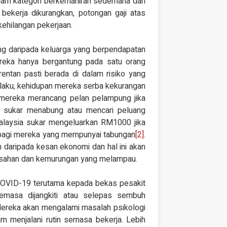
lam kategori berkemahiran sederhana dan
ekerja dikurangkan, potongan gaji atas
kehilangan pekerjaan.
tang daripada keluarga yang berpendapatan
reka hanya bergantung pada satu orang
rentan pasti berada di dalam risiko yang
erlaku, kehidupan mereka serba kekurangan
 mereka merancang pelan pelampung jika
tan sukar menabung atau mencari peluang
Malaysia sukar mengeluarkan RM1000 jika
bagi mereka yang mempunyai tabungan
[2]
.
 daripada kesan ekonomi dan hal ini akan
isahan dan kemurungan yang melampau.
it COVID-19 terutama kepada bekas pesakit
masa dijangkiti atau selepas sembuh
ereka akan mengalami masalah psikologi
 menjalani rutin semasa bekerja. Lebih