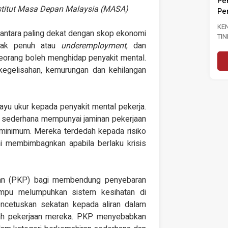
Pe
KENYATAAN MEDIA TINJAUAN
nstitut Masa Depan Malaysia (MASA)
Pe
TINJAUAN PERSEPSI PRESTASI
PENTADBIRAN, DASAR NEGARA DAN
KE
 antara paling dekat dengan skop ekonomi
KEPIMPINAN POLITIK 6...
TI
Baca Selanjutnya
tidak penuh atau
underemployment
, dan
PA
PE
orang boleh menghidap penyakit mental.
PE
 kegelisahan, kemurungan dan kehilangan
kayu ukur kepada penyakit mental pekerja.
n sederhana mempunyai jaminan pekerjaan
minimum. Mereka terdedah kepada risiko
i membimbagnkan apabila berlaku krisis
kan (PKP) bagi membendung penyebaran
ampu melumpuhkan sistem kesihatan di
encetuskan sekatan kepada aliran dalam
alah pekerjaan mereka. PKP menyebabkan