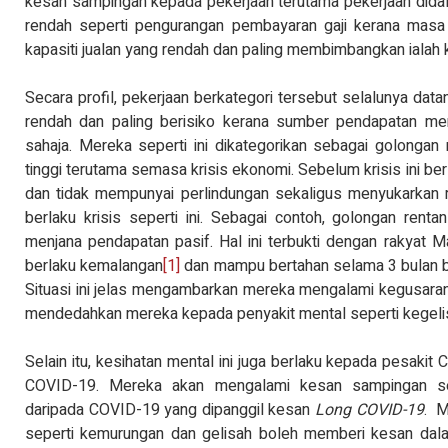
kesan sampingan kepada pekerjaan terutama pekerjaan dida
rendah seperti pengurangan pembayaran gaji kerana masa b
kapasiti jualan yang rendah dan paling membimbangkan ialah 
Secara profil, pekerjaan berkategori tersebut selalunya da
rendah dan paling berisiko kerana sumber pendapatan me
sahaja. Mereka seperti ini dikategorikan sebagai golongan 
tinggi terutama semasa krisis ekonomi. Sebelum krisis ini b
dan tidak mempunyai perlindungan sekaligus menyukarkan
berlaku krisis seperti ini. Sebagai contoh, golongan ren
menjana pendapatan pasif. Hal ini terbukti dengan rakyat 
berlaku kemalangan
[1]
dan mampu bertahan selama 3 bulan 
Situasi ini jelas mengambarkan mereka mengalami kegusaran
mendedahkan mereka kepada penyakit mental seperti kegel
Selain itu, kesihatan mental ini juga berlaku kepada pesak
COVID-19. Mereka akan mengalami kesan sampingan se
daripada COVID-19 yang dipanggil kesan
Long COVID-19
. M
seperti kemurungan dan gelisah boleh memberi kesan dalam