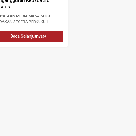
ngangguran Kepada 3.0
GURU 2026 16 MEI 2026 KUALA
ratus
LUMPUR, Sabtu: Sempena...
NYATAAN MEDIA MASA SERU
Baca Selanjutnya
NDAKAN SEGERA PERKUKUH
SARAN BURUH SUSULAN
NINGKATAN KADAR
Baca Selanjutnya
NGANGGURAN...