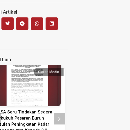
 Artikel
l Lain
Siaran Media
Siaran
SA Seru Tindakan Segera
Kenyataan Media Sambutan
rkukuh Pasaran Buruh
Guru 2026
sulan Peningkatan Kadar
KENYATAAN MEDIA SAMBUTAN 