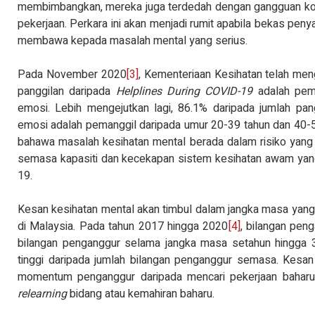
membimbangkan, mereka juga terdedah dengan gangguan kogn
pekerjaan. Perkara ini akan menjadi rumit apabila bekas pen
membawa kepada masalah mental yang serius.
Pada November 2020
[3]
, Kementeriaan Kesihatan telah me
panggilan daripada
Helplines During COVID-19
adalah pema
emosi. Lebih mengejutkan lagi, 86.1% daripada jumlah pan
emosi adalah pemanggil daripada umur 20-39 tahun dan 40-5
bahawa masalah kesihatan mental berada dalam risiko yang ti
semasa kapasiti dan kecekapan sistem kesihatan awam yang
19.
Kesan kesihatan mental akan timbul dalam jangka masa yang
di Malaysia. Pada tahun 2017 hingga 2020
[4]
, bilangan pen
bilangan penganggur selama jangka masa setahun hingga 
tinggi daripada jumlah bilangan penganggur semasa. Kesan
momentum penganggur daripada mencari pekerjaan baharu
relearning
bidang atau kemahiran baharu.