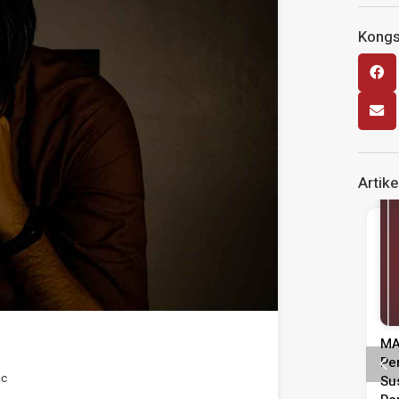
Kongsi
Artike
Siaran Media
Kenyataan Media Tinjauan
MA
Persepsi Prestasi Pentadbiran,
Pe
Rc
Dasar Negara & Kepimpinan
Su