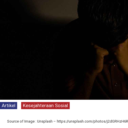
Artikel
Kesejahteraan Sosial
Source of Image : Unsplash – https://unsplash.com/photos/j2dGRHzH6