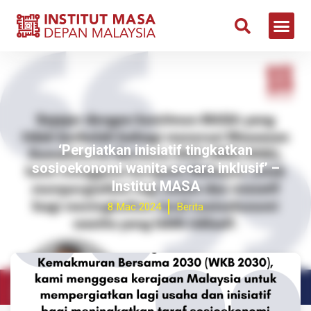
‘Pergiatkan inisiatif tingkatkan
sosioekonomi wanita secara inklusif’ –
Institut MASA
8 Mac 2024
Berita