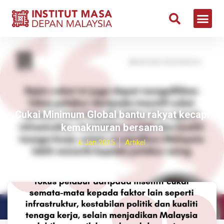
Cukai Minimum Global bantu rakyat kecapi
kemakmuran bersama
6 Jan 2025
Artikel