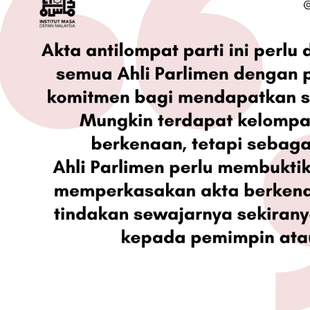
Kenyataan Medi
Persepsi Prest
Dasar Negara 