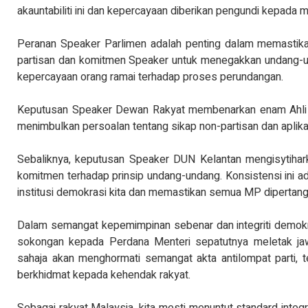
akauntabiliti ini dan kepercayaan diberikan pengundi kepada 
Peranan Speaker Parlimen adalah penting dalam memastikan 
partisan dan komitmen Speaker untuk menegakkan undang-u
kepercayaan orang ramai terhadap proses perundangan.
Keputusan Speaker Dewan Rakyat membenarkan enam Ahli P
menimbulkan persoalan tentang sikap non-partisan dan aplikas
Sebaliknya, keputusan Speaker DUN Kelantan mengisytihar
komitmen terhadap prinsip undang-undang. Konsistensi ini a
institusi demokrasi kita dan memastikan semua MP diperta
Dalam semangat kepemimpinan sebenar dan integriti demokra
sokongan kepada Perdana Menteri sepatutnya meletak ja
sahaja akan menghormati semangat akta antilompat parti, 
berkhidmat kepada kehendak rakyat.
Sebagai rakyat Malaysia, kita mesti menuntut standard integri