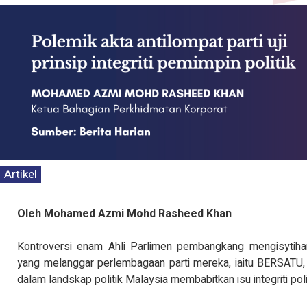
KENYATAAN MEDI
TINJAUAN PERSEP
PENTADBIRAN, D
KEPIMPINAN POLITI
Baca Se
Artikel
Oleh Mohamed Azmi Mohd Rasheed Khan
Kontroversi enam Ahli Parlimen pembangkang mengisytih
yang melanggar perlembagaan parti mereka, iaitu BERSATU, 
dalam landskap politik Malaysia membabitkan isu integriti poli