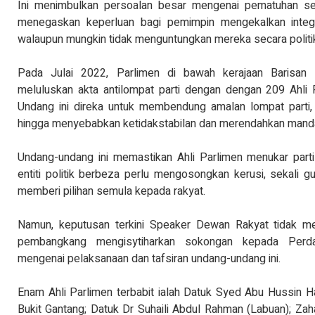
Ini menimbulkan persoalan besar mengenai pematuhan seman
menegaskan keperluan bagi pemimpin mengekalkan integr
walaupun mungkin tidak menguntungkan mereka secara politi
Pada Julai 2022, Parlimen di bawah kerajaan Barisan N
meluluskan akta antilompat parti dengan dengan 209 Ahl
Undang ini direka untuk membendung amalan lompat parti, y
hingga menyebabkan ketidakstabilan dan merendahkan mandat
Undang-undang ini memastikan Ahli Parlimen menukar part
entiti politik berbeza perlu mengosongkan kerusi, sekali 
memberi pilihan semula kepada rakyat.
Namun, keputusan terkini Speaker Dewan Rakyat tidak m
pembangkang mengisytiharkan sokongan kepada Perd
mengenai pelaksanaan dan tafsiran undang-undang ini.
Enam Ahli Parlimen terbabit ialah Datuk Syed Abu Hussin H
Bukit Gantang; Datuk Dr Suhaili Abdul Rahman (Labuan); Zah