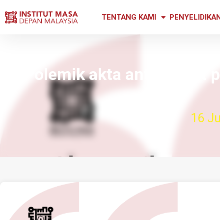
TENTANG KAMI
PENYELIDIKA
Polemik akta antilompat pa
16 Ju