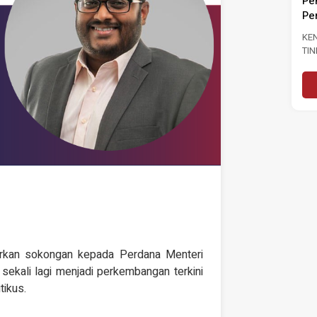
Pengangguran Kepada 3.0
A TINJAUAN
Peratus
SI PRESTASI
ASAR NEGARA DAN
KENYATAAN MEDIA MASA SERU
K 6...
TINDAKAN SEGERA PERKUKUH
lanjutnya
PASARAN BURUH SUSULAN
PENINGKATAN KADAR
Baca Selanjutnya
PENGANGGURAN...
arkan sokongan kepada Perdana Menteri
sekali lagi menjadi perkembangan terkini
tikus.