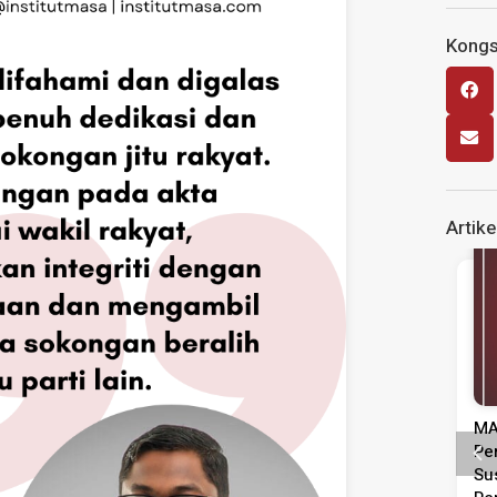
Kongsi
Artike
Siaran Media
Siaran Media
a Tinjauan
MASA Seru Tindakan Segera
asi Pentadbiran,
Perkukuh Pasaran Buruh
& Kepimpinan
Susulan Peningkatan Kadar