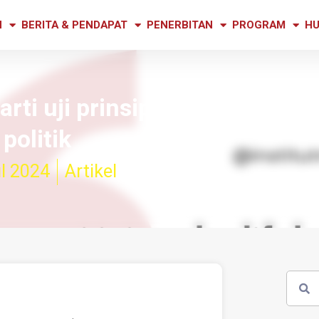
N
BERITA & PENDAPAT
PENERBITAN
PROGRAM
HU
rti uji prinsip integriti pemi
politik
l 2024
Artikel