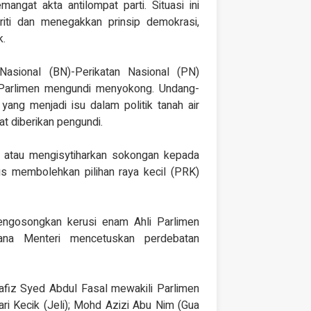
gat akta antilompat parti. Situasi ini
iti dan menegakkan prinsip demokrasi,
k.
asional (BN)-Perikatan Nasional (PN)
i Parlimen mengundi menyokong. Undang-
ang menjadi isu dalam politik tanah air
 diberikan pengundi.
i atau mengisytiharkan sokongan kepada
gus membolehkan pilihan raya kecil (PRK)
engosongkan kerusi enam Ahli Parlimen
ana Menteri mencetuskan perdebatan
afiz Syed Abdul Fasal mewakili Parlimen
ari Kecik (Jeli); Mohd Azizi Abu Nim (Gua