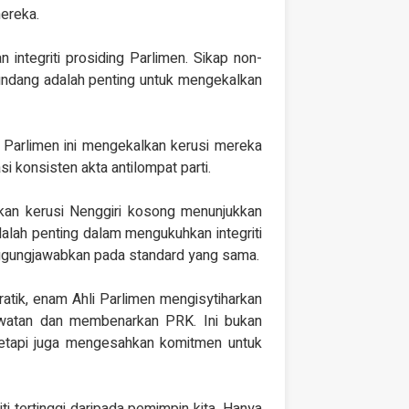
mereka.
integriti prosiding Parlimen. Sikap non-
ndang adalah penting untuk mengekalkan
arlimen ini mengekalkan kerusi mereka
i konsisten akta antilompat parti.
kan kerusi Nenggiri kosong menunjukkan
dalah penting dalam mengukuhkan integriti
nggungjawabkan pada standard yang sama.
tik, enam Ahli Parlimen mengisytiharkan
watan dan membenarkan PRK. Ini bukan
tetapi juga mengesahkan komitmen untuk
ti tertinggi daripada pemimpin kita. Hanya