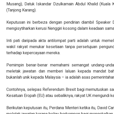
Musang); Datuk Iskandar Dzulkarnain Abdul Khalid (Kuala 
(Tanjong Karang).
Keputusan ini berbeza dengan pendirian diambil Speaker
mengisytiharkan kerusi Nenggiri kosong dalam keadaan sama
Inti pati daripada akta antilompat parti adalah untuk memel
wakil rakyat menukar kesetiaan tanpa persetujuan pengundi
terhadap kepercayaan mereka.
Pemimpin benar-benar memahami semangat undang-undan
meletak jawatan dan memberi laluan kepada mandat baharu 
bukanlah unik kepada Malaysia – ia adalah asas pemerintahan
Contohnya, selepas Referendum Brexit bagi memutuskan sa
Kesatuan Eropah (EU) atau sebaliknya, rakyat UK mengundi ke
Berikutan keputusan itu, Perdana Menteri ketika itu, David C
meletak jawatan kerana beliau berkempen bagi mengekalkan