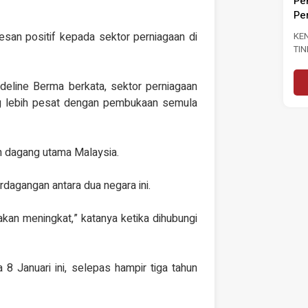
Pe
Pe
n positif kepada sektor perniagaan di
KE
TI
PA
PE
eline Berma berkata, sektor perniagaan
PE
ang lebih pesat dengan pembukaan semula
n dagang utama Malaysia.
agangan antara dua negara ini.
akan meningkat,” katanya ketika dihubungi
Januari ini, selepas hampir tiga tahun