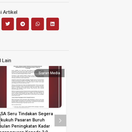
 Artikel
l Lain
Siaran Media
Siaran
SA Seru Tindakan Segera
Kenyataan Media Sambutan
rkukuh Pasaran Buruh
Guru 2026
sulan Peningkatan Kadar
KENYATAAN MEDIA SAMBUTAN 