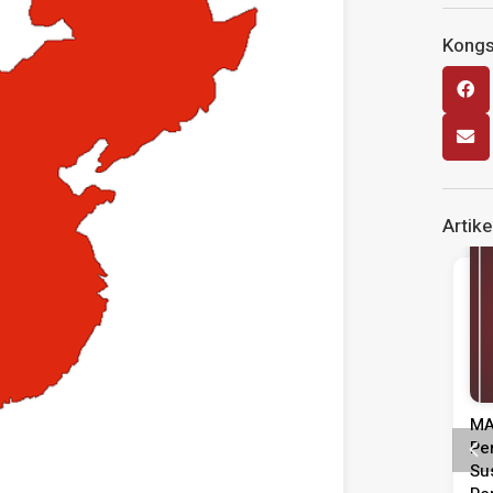
Kongsi
Artike
MA
Pe
Su