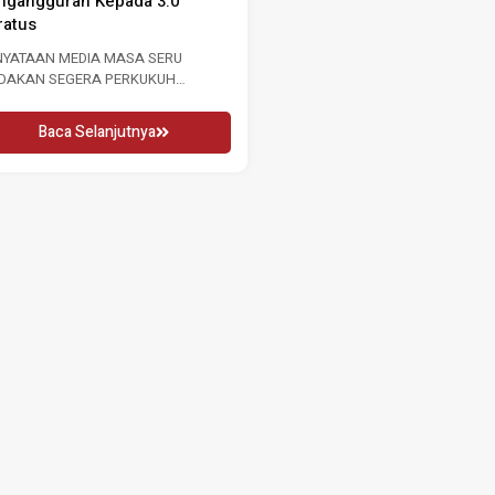
ngangguran Kepada 3.0
GURU 2026 16 MEI 2026 KUALA
ratus
LUMPUR, Sabtu: Sempena...
NYATAAN MEDIA MASA SERU
Baca Selanjutnya
NDAKAN SEGERA PERKUKUH
SARAN BURUH SUSULAN
NINGKATAN KADAR
Baca Selanjutnya
NGANGGURAN...