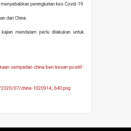
h menyebabkan peningkatan kes Covid-19.
n dari China.
 kajian mendalam perlu dilakukan untuk
aan-sempadan-china-beri-kesan-positif-
ds/2020/07/china-1020914_640.png