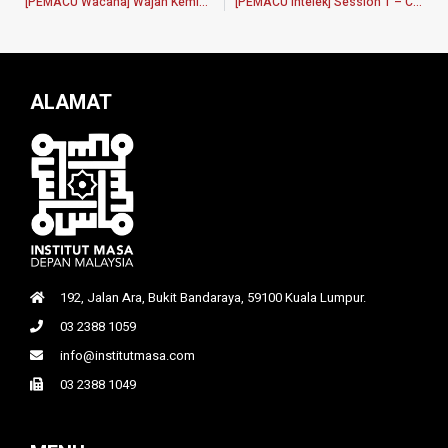
[PEMACU Wacana] Wajah Kemiskinan: Kemiskinan bukan sekadar angka, tetapi realiti sebenar masyarakat
[PEMACU Intelek] Session 1 – Consultation on VNR-SDG Implementation Progress
ALAMAT
192, Jalan Ara, Bukit Bandaraya, 59100 Kuala Lumpur.
03 2388 1059
info@institutmasa.com
03 2388 1049