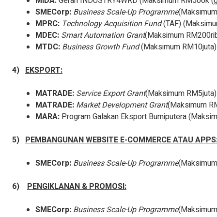
MIDA:
Geran INDUSTRY4WRD (Maksimum RM500k (g
SMECorp:
Business Scale-Up Programme
(Maksimum
MPRC:
Technology Acquisition Fund
(TAF) (Maksimu
MDEC:
Smart Automation Grant
(Maksimum RM200ri
MTDC:
Business Growth Fund
(Maksimum RM10juta)
4)
EKSPORT:
MATRADE:
Service Export Grant
(Maksimum RM5juta)
MATRADE:
Market Development Grant
(Maksimum RM
MARA:
Program Galakan Eksport Bumiputera (Maksi
5)
PEMBANGUNAN WEBSITE E-COMMERCE ATAU APPS
SMECorp:
Business Scale-Up Programme
(Maksimum
6)
PENGIKLANAN & PROMOSI:
SMECorp:
Business Scale-Up Programme
(Maksimum