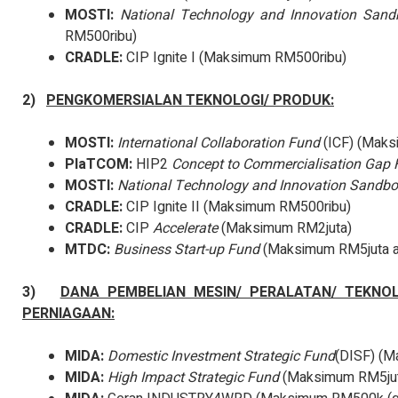
MOSTI:
National Technology and Innovation Sand
RM500ribu)
CRADLE:
CIP Ignite I (Maksimum RM500ribu)
2)
PENGKOMERSIALAN TEKNOLOGI/ PRODUK:
MOSTI:
International Collaboration Fund
(ICF) (Maks
PlaTCOM:
HIP2
Concept to Commercialisation Gap
MOSTI:
National Technology and Innovation Sandb
CRADLE:
CIP Ignite II (Maksimum RM500ribu)
CRADLE:
CIP
Accelerate
(Maksimum RM2juta)
MTDC:
Business Start-up Fund
(Maksimum RM5juta at
3)
DANA PEMBELIAN MESIN/ PERALATAN/ TEKNO
PERNIAGAAN:
MIDA:
Domestic Investment Strategic Fund
(DISF) (M
MIDA:
High Impact Strategic Fund
(Maksimum RM5jut