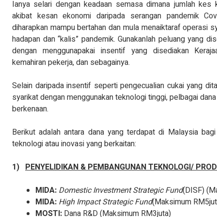
Ianya selari dengan keadaan semasa dimana jumlah kes k
akibat kesan ekonomi daripada serangan pandemik Covid
diharapkan mampu bertahan dan mula menaiktaraf operasi sy
hadapan dan “kalis” pandemik. Gunakanlah peluang yang dise
dengan menggunapakai insentif yang disediakan Kerajaa
kemahiran pekerja, dan sebagainya.
Selain daripada insentif seperti pengecualian cukai yang di
syarikat dengan menggunakan teknologi tinggi, pelbagai dana t
berkenaan.
Berikut adalah antara dana yang terdapat di Malaysia bag
teknologi atau inovasi yang berkaitan:
1)
PENYELIDIKAN & PEMBANGUNAN TEKNOLOGI/ PROD
MIDA:
Domestic Investment Strategic Fund
(DISF) (M
MIDA:
High Impact Strategic Fund
(Maksimum RM5juta
MOSTI:
Dana R&D (Maksimum RM3juta)