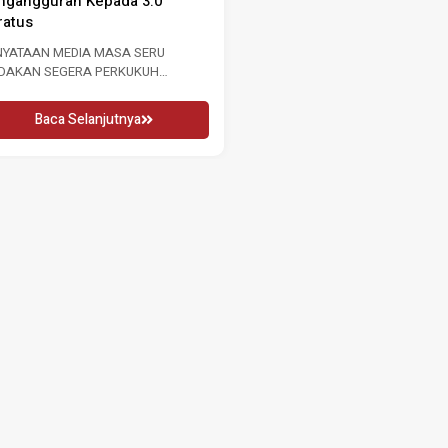
RU 2026 16 MEI 2026 KUALA
WANITA ANTARABANGSA 2026
MPUR, Sabtu: Sempena...
2026 Penglibatan Wanita Adalah.
Baca Selanjutnya
Baca Selanjutnya