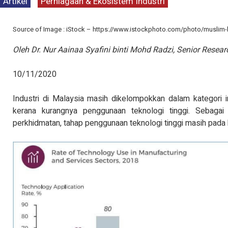
Artikel
Perniagaan & Ekosistem Industri
KENYATAAN MEDIA T
TINJAUAN PERSEPSI 
PENTADBIRAN, DASA
Source of Image : iStock – https://www.istockphoto.com/photo/musli
KEPIMPINAN POLITIK 6
Baca Selan
Oleh Dr. Nur Aainaa Syafini binti Mohd Radzi, Senior Resear
10/11/2020
Industri di Malaysia masih dikelompokkan dalam kategori i
kerana kurangnya penggunaan teknologi tinggi. Sebaga
perkhidmatan, tahap penggunaan teknologi tinggi masih pad