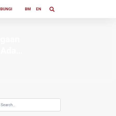
BUNGI
BM
EN
agaan
g Ada…