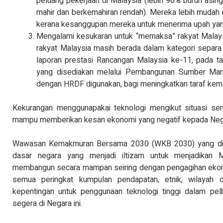
peluang pekerjaan di Malaysia (lebih 90% buruh asing
mahir dan berkemahiran rendah). Mereka lebih mudah 
kerana kesanggupan mereka untuk menerima upah yang
Mengalami kesukaran untuk “memaksa” rakyat Malays
rakyat Malaysia masih berada dalam kategori separa
laporan prestasi Rancangan Malaysia ke-11, pada ta
yang disediakan melalui Pembangunan Sumber Manu
dengan HRDF digunakan, bagi meningkatkan taraf kemah
Kekurangan menggunapakai teknologi mengikut situasi s
mampu memberikan kesan ekonomi yang negatif kepada Neg
Wawasan Kemakmuran Bersama 2030 (WKB 2030) yang dil
dasar negara yang menjadi iltizam untuk menjadikan 
membangun secara mampan seiring dengan pengagihan ekonom
semua peringkat kumpulan pendapatan, etnik, wilayah d
kepentingan untuk penggunaan teknologi tinggi dalam pel
segera di Negara ini.