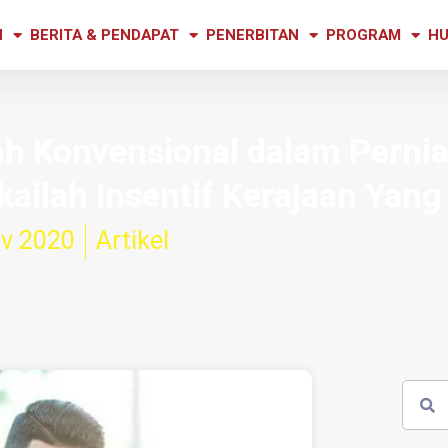
N
BERITA & PENDAPAT
PENERBITAN
PROGRAM
HU
 Konvensional dalam Perni
ailah Insentif Kerajaan Yan
v 2020
Artikel