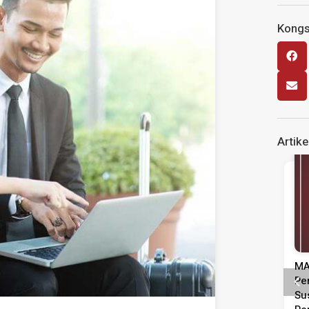
Kongsi
Artike
Siaran Media
Siaran Media
Tinjauan
MASA Seru Tindakan Segera
Ke
 Pentadbiran,
Perkukuh Pasaran Buruh
Gu
epimpinan
Susulan Peningkatan Kadar
KE