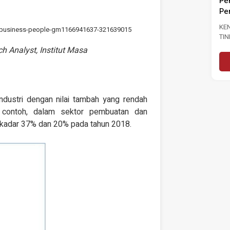
Pengangguran Kepada 3.0
GU
INJAUAN
Peratus
LU
PRESTASI
R NEGARA DAN
KENYATAAN MEDIA MASA SERU
m-business-people-gm1166941637-321639015
...
TINDAKAN SEGERA PERKUKUH
jutnya
PASARAN BURUH SUSULAN
ch Analyst, Institut Masa
PENINGKATAN KADAR
Baca Selanjutnya
PENGANGGURAN...
ndustri dengan nilai tambah yang rendah
i contoh, dalam sektor pembuatan dan
a kadar 37% dan 20% pada tahun 2018.