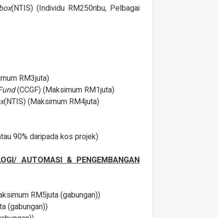
box
(NTIS) (Individu RM250ribu, Pelbagai
imum RM3juta)
 Fund
(CCGF) (Maksimum RM1juta)
ox
(NTIS) (Maksimum RM4juta)
au 90% daripada kos projek)
LOGI/ AUTOMASI & PENGEMBANGAN
aksimum RM5juta (gabungan))
a (gabungan))