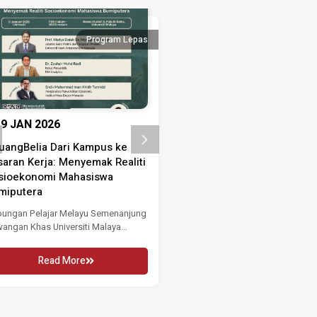
Program Lepas
Progra
9 JAN 2026
3 SEP 2025
uangBelia Dari Kampus ke
Bengkel Penulisan Ringka
saran Kerja: Menyemak Realiti
Dasar MPDP 3.0
sioekonomi Mahasiswa
Bengkel Penulisan Ringkasan Da
miputera
MPDP 3.0 Institut Masa Depan M
(MASA) akan menganjurkan...
ungan Pelajar Melayu Semenanjung
angan Khas Universiti Malaya
Read More
MS UM) dengan kerjasama Institut...
Read More