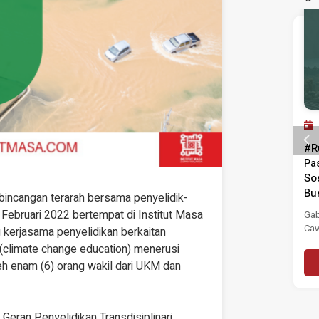
Program Lepas
11 JUL 2025
#RuangBelia: Dari Tahu ke
#R
Tindak – Lawan Rasuah!
Pa
So
Institut Masa Depan Malaysia (MASA)
Bu
incangan terarah bersama penyelidik-
dengan sukacitanya menjemput anda
ke sesi wacana #RuangBelia: Dari...
 Februari 2022 bertempat di Institut Masa
Gab
Caw
 kerjasama penyelidikan berkaitan
Read More
(GP
climate change education) menerusi
leh enam (6) orang wakil dari UKM dan
Geran Penyelidikan Transdisiplinari