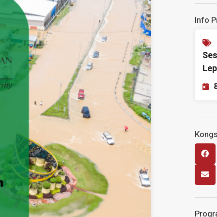
Info 
Ses
Lep
Kongs
Progr