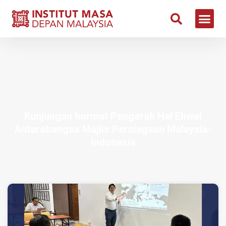
Kunjungan hormat Pengarah Hal Ehwal
Antarabangsa Majlis Perniagaan Malaysia-
Indonesia