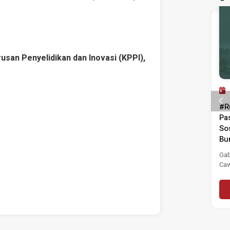
Program Lepas
usan Penyelidikan dan Inovasi (KPPI),
11 JUL 2025
#RuangBelia: Dari Tahu ke
#R
Tindak – Lawan Rasuah!
Pa
So
Institut Masa Depan Malaysia (MASA)
Bu
dengan sukacitanya menjemput anda
ke sesi wacana #RuangBelia: Dari...
Gab
Caw
Read More
(GP