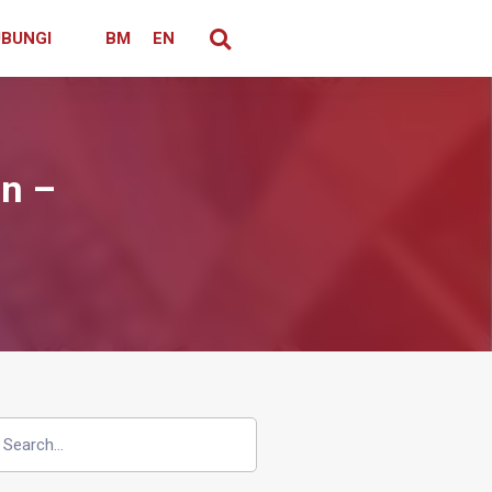
BUNGI
BM
EN
n –