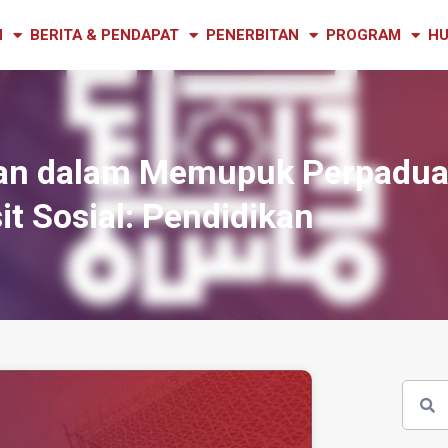
N
BERITA & PENDAPAT
PENERBITAN
PROGRAM
HU
kan dalam Memupuk Perpadua
it Sosial: Pendidikan