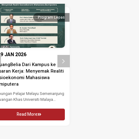
Program Lepas
Progra
9 JAN 2026
3 SEP 2025
uangBelia Dari Kampus ke
Bengkel Penulisan Ringka
saran Kerja: Menyemak Realiti
Dasar MPDP 3.0
sioekonomi Mahasiswa
Bengkel Penulisan Ringkasan Da
miputera
MPDP 3.0 Institut Masa Depan M
(MASA) akan menganjurkan...
ungan Pelajar Melayu Semenanjung
angan Khas Universiti Malaya
Read More
MS UM) dengan kerjasama Institut...
Read More