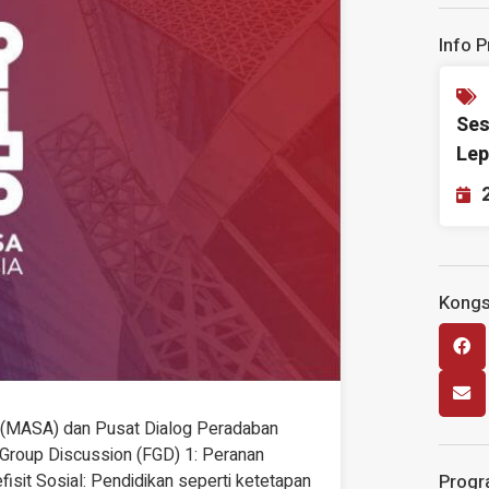
Info 
Ses
Lep
Kongs
 (MASA) dan Pusat Dialog Peradaban
 Group Discussion (FGD) 1: Peranan
Progr
it Sosial: Pendidikan seperti ketetapan