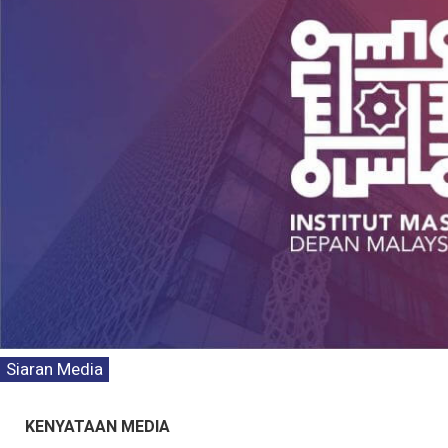
Siaran Media
Kenyataan Media T
Persepsi Prestasi 
KENYATAAN MEDIA
Dasar Negara & K