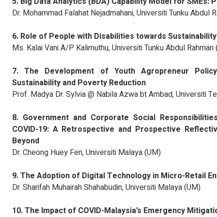
5. Big Data Analytics (BDA) Capability Model for SMEs:
Dr. Mohammad Falahat Nejadmahani, Universiti Tunku Abdul 
6. Role of People with Disabilities towards Sustainabili
Ms. Kalai Vani A/P Kalimuthu, Universiti Tunku Abdul Rahman
7. The Development of Youth Agropreneur Polic
Sustainability and Poverty Reduction
Prof. Madya Dr. Sylvia @ Nabila Azwa bt Ambad, Universiti 
8. Government and Corporate Social Responsibilities
COVID-19: A Retrospective and Prospective Reflective
Beyond
Dr. Cheong Huey Fen, Universiti Malaya (UM)
9. The Adoption of Digital Technology in Micro-Retail E
Dr. Sharifah Muhairah Shahabudin, Universiti Malaya (UM)
10. The Impact of COVID-Malaysia’s Emergency Mitigat