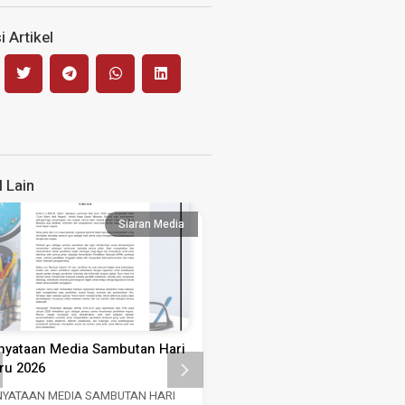
 Artikel
l Lain
Siaran Media
Siaran
nyataan Media Sambutan Hari
Kenyataan Media Hari Wani
ru 2026
Antarabangsa 2026
NYATAAN MEDIA SAMBUTAN HARI
KENYATAAN MEDIA SEMPENA H