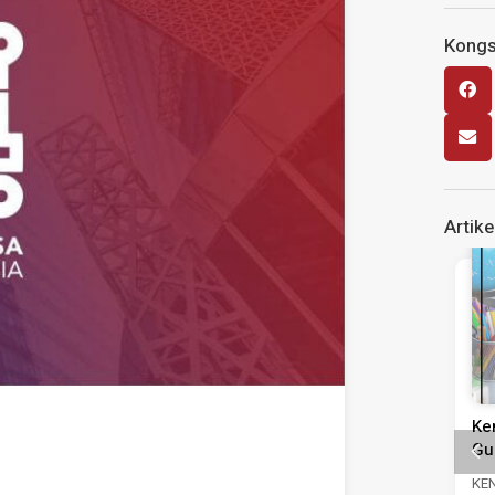
Kongsi
Artike
Siaran Media
Siaran Media
injauan
MASA Seru Tindakan Segera
Ke
Pentadbiran,
Perkukuh Pasaran Buruh
Gu
epimpinan
Susulan Peningkatan Kadar
KE