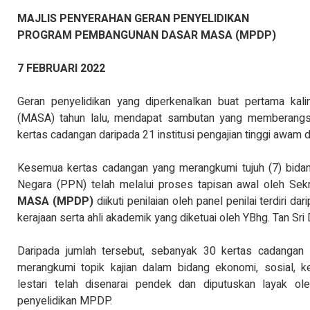
KENYATAAN MEDIA TI
MAJLIS PENYERAHAN GERAN PENYELIDIKAN
TINJAUAN PERSEPSI P
PENTADBIRAN, DASA
PROGRAM PEMBANGUNAN DASAR MASA (MPDP)
KEPIMPINAN POLITIK 6.
Baca Selanj
7 FEBRUARI 2022
Geran penyelidikan yang diperkenalkan buat pertama kal
(MASA) tahun lalu, mendapat sambutan yang memberangs
kertas cadangan daripada 21 institusi pengajian tinggi awam 
Kesemua kertas cadangan yang merangkumi tujuh (7) bida
Negara (PPN) telah melalui proses tapisan awal oleh Sekr
MASA (MPDP)
diikuti penilaian oleh panel penilai terdiri d
kerajaan serta ahli akademik yang diketuai oleh YBhg. Tan Sri
Daripada jumlah tersebut, sebanyak 30 kertas cadangan
merangkumi topik kajian dalam bidang ekonomi, sosial, k
lestari telah disenarai pendek dan diputuskan layak ol
penyelidikan MPDP.