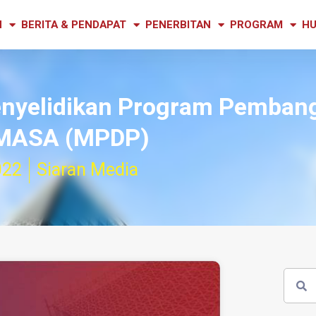
N
BERITA & PENDAPAT
PENERBITAN
PROGRAM
HU
Penyelidikan Program Pemba
 MASA (MPDP)
022
Siaran Media