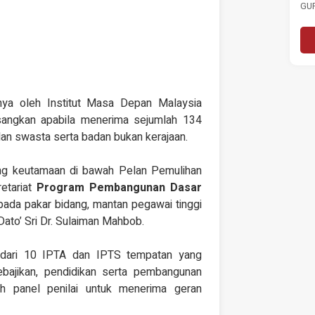
Pengangguran Kepada 3.0
GUR
NJAUAN
Peratus
LUM
RESTASI
R NEGARA DAN
KENYATAAN MEDIA MASA SERU
..
TINDAKAN SEGERA PERKUKUH
utnya
PASARAN BURUH SUSULAN
PENINGKATAN KADAR
Baca Selanjutnya
PENGANGGURAN...
inya oleh Institut Masa Depan Malaysia
angkan apabila menerima sejumlah 134
dan swasta serta badan bukan kerajaan.
ng keutamaan di bawah Pelan Pemulihan
etariat
Program Pembangunan Dasar
aripada pakar bidang, mantan pegawai tinggi
 Dato’ Sri Dr. Sulaiman Mahbob.
 dari 10 IPTA dan IPTS tempatan yang
ebajikan, pendidikan serta pembangunan
eh panel penilai untuk menerima geran