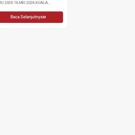
U 2026 16 MEI 2026 KUALA
WANITA ANTARABANGSA 2026 
PUR, Sabtu: Sempena...
2026 Penglibatan Wanita Adalah.
Baca Selanjutnya
Baca Selanjutnya