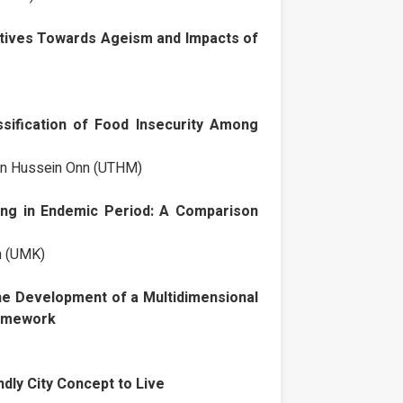
ctives Towards Ageism and Impacts of
ssification of Food Insecurity Among
 Tun Hussein Onn (UTHM)
ing in Endemic Period: A Comparison
an (UMK)
he Development of a Multidimensional
ramework
ndly City Concept to Live