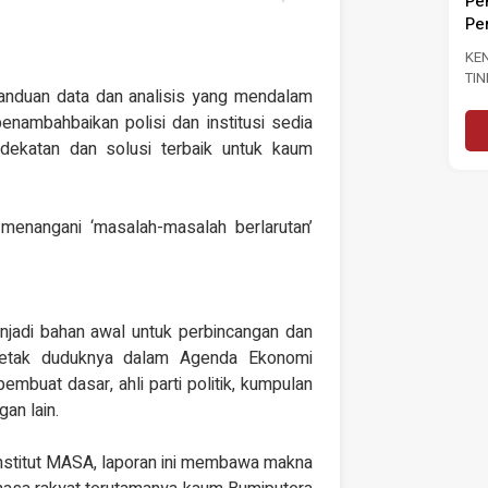
Pe
Pe
KE
TI
anduan data dan analisis yang mendalam
PA
PE
enambahbaikan polisi dan institusi sedia
PE
ndekatan dan solusi terbaik untuk kaum
menangani ‘masalah-masalah berlarutan’
njadi bahan awal untuk perbincangan dan
letak duduknya dalam Agenda Ekonomi
mbuat dasar, ahli parti politik, kumpulan
an lain.
stitut MASA, laporan ini membawa makna