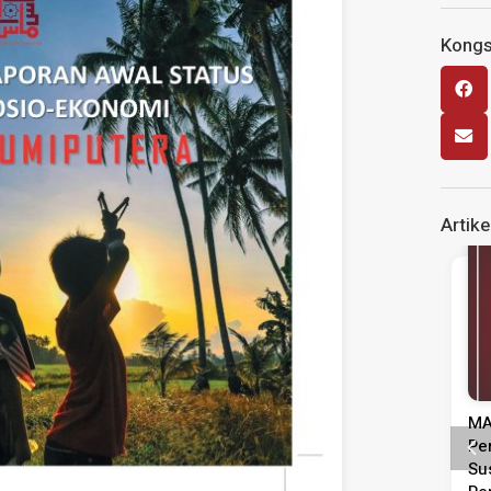
Kongsi
Artike
MA
Pe
Su