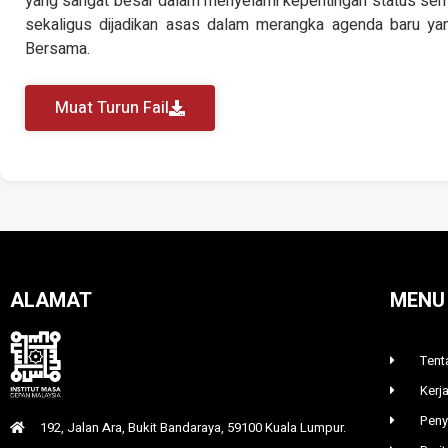
yang sangat besar dalam menyelami kepentingan status sem
sekaligus dijadikan asas dalam merangka agenda baru ya
Bersama.
Muat Turun Fail
ALAMAT
MENU
Tent
Kerj
Peny
192, Jalan Ara, Bukit Bandaraya, 59100 Kuala Lumpur.