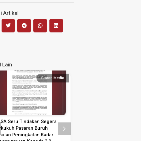
 Artikel
l Lain
Siaran Media
Siaran
SA Seru Tindakan Segera
Kenyataan Media Sambutan
rkukuh Pasaran Buruh
Guru 2026
sulan Peningkatan Kadar
KENYATAAN MEDIA SAMBUTAN 