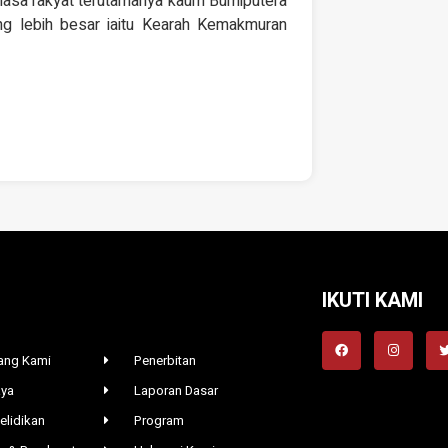
asa rakyat terutamanya kaum Bumiputera
ng lebih besar iaitu Kearah Kemakmuran
IKUTI KAMI
ang Kami
Penerbitan
aya
Laporan Dasar
elidikan
Program