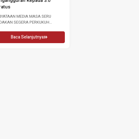
ngangguran Kepada 3.0
GURU 2026 16 MEI 2026 KUALA
ratus
LUMPUR, Sabtu: Sempena...
NYATAAN MEDIA MASA SERU
Baca Selanjutnya
NDAKAN SEGERA PERKUKUH
SARAN BURUH SUSULAN
NINGKATAN KADAR
Baca Selanjutnya
NGANGGURAN...