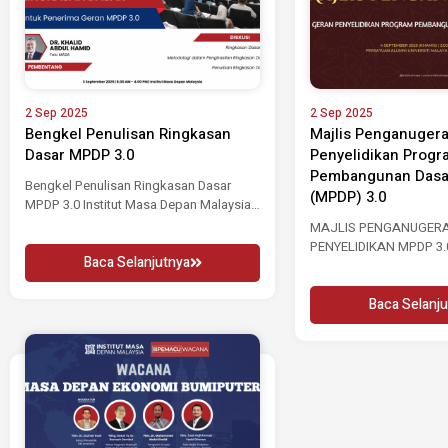
2 Sep 2025
2 Sep 2025
Bengkel Penulisan Ringkasan
Majlis Penganuger
Dasar MPDP 3.0
Penyelidikan Progr
Pembangunan Das
Bengkel Penulisan Ringkasan Dasar
(MPDP) 3.0
MPDP 3.0 Institut Masa Depan Malaysia
(MASA) akan menganjurkan...
MAJLIS PENGANUGER
PENYELIDIKAN MPDP 3.0
Baca Selanjutnya
Depan Malaysia (MASA
meraikan...
Baca Selanju