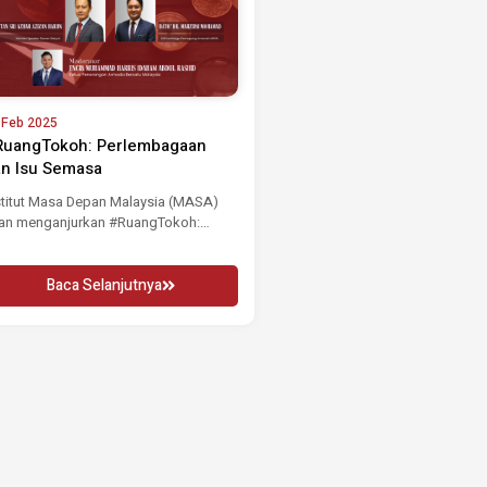
 Feb 2025
RuangTokoh: Perlembagaan
n Isu Semasa
stitut Masa Depan Malaysia (MASA)
an menganjurkan #RuangTokoh:
rlembagaan dan Isu Semasa, sebuah
i...
Baca Selanjutnya