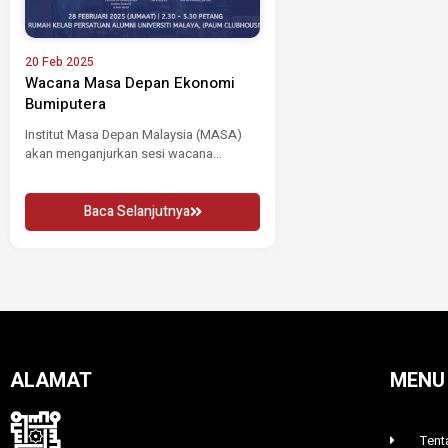
20 Feb 2025
Wacana Masa Depan Ekonomi
Bumiputera
Institut Masa Depan Malaysia (MASA)
akan menganjurkan sesi wacana
bertajuk 'Masa Depan Ekonomi...
Baca Selanjutnya
ALAMAT
MENU
Tent