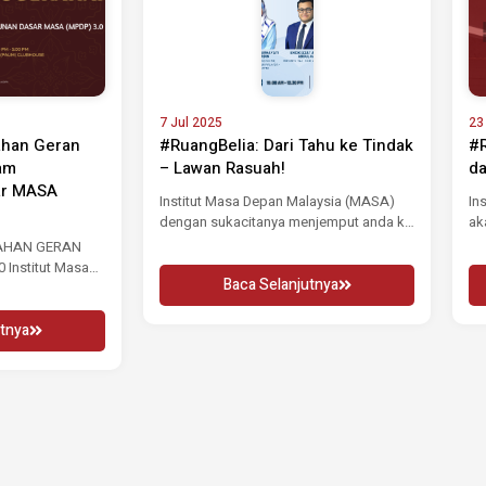
7 Jul 2025
23
ahan Geran
#RuangBelia: Dari Tahu ke Tindak
#
am
– Lawan Rasuah!
da
ar MASA
Institut Masa Depan Malaysia (MASA)
In
dengan sukacitanya menjemput anda ke
ak
sesi wacana #RuangBelia: Dari...
Pe
AHAN GERAN
ses
 Institut Masa
Baca Selanjutnya
) akan
tnya