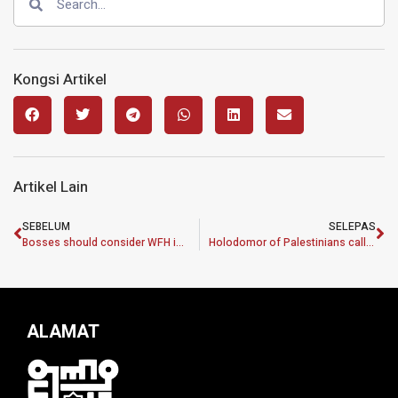
Kongsi Artikel
Artikel Lain
SEBELUM
SELEPAS
Bosses should consider WFH in trying times
Holodomor of Palestinians calls for urgent global attention
ALAMAT