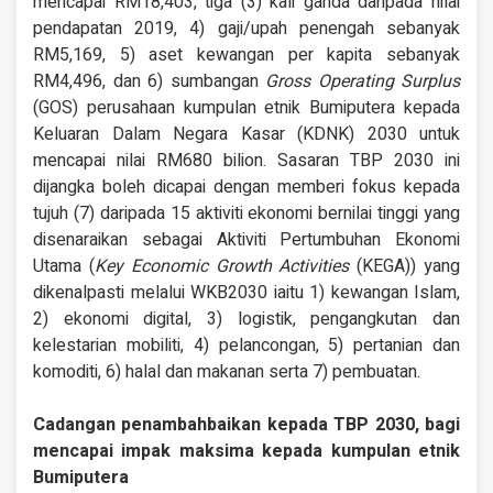
mencapai RM18,403, tiga (3) kali ganda daripada nilai
pendapatan 2019, 4) gaji/upah penengah sebanyak
RM5,169, 5) aset kewangan per kapita sebanyak
RM4,496, dan 6) sumbangan
Gross Operating Surplus
(GOS) perusahaan kumpulan etnik Bumiputera kepada
Keluaran Dalam Negara Kasar (KDNK) 2030 untuk
mencapai nilai RM680 bilion. Sasaran TBP 2030 ini
dijangka boleh dicapai dengan memberi fokus kepada
tujuh (7) daripada 15 aktiviti ekonomi bernilai tinggi yang
disenaraikan sebagai Aktiviti Pertumbuhan Ekonomi
Utama (
Key Economic Growth Activities
(KEGA)) yang
dikenalpasti melalui WKB2030 iaitu 1) kewangan Islam,
2) ekonomi digital, 3) logistik, pengangkutan dan
kelestarian mobiliti, 4) pelancongan, 5) pertanian dan
komoditi, 6) halal dan makanan serta 7) pembuatan.
Cadangan penambahbaikan kepada TBP 2030, bagi
mencapai impak maksima kepada kumpulan etnik
Bumiputera